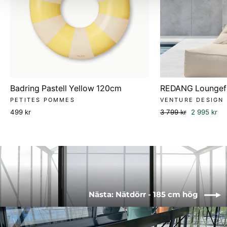
Badring Pastell Yellow 120cm
REDANG Loungefå
PETITES POMMES
VENTURE DESIGN
Ordinarie
Försäljning
499 kr
3 799 kr
2 995 kr
pris
Nästa: Nätdörr - 185 cm hög