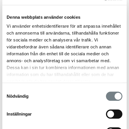
Nätdörr för sommarens varma
dagar
Denna webbplats använder cookies
Praktisk halv nätdörr för bättre cirkulation i ditt
Vi använder enhetsidentifierare för att anpassa innehållet
växthus. Komplettera din vanliga skjutdörr med en
och annonserna till användarna, tillhandahålla funktioner
halv nätdörr att användas under årets varmaste
för sociala medier och analysera vår trafik. Vi
vidarebefordrar även sådana identifierare och annan
månader.
information från din enhet till de sociala medier och
Relaterade produkter
annons- och analysföretag som vi samarbetar med.
Dessa kan i sin tur kombinera informationen med annan
information som du har tillhandahållit eller som de har
SPARA 31%
samlat in när du har använt deras tjänster.
Samtyckesval
Nödvändig
Inställningar