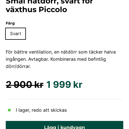
Smal nätdörr, svart för
växthus Piccolo
Färg
Svart
För bättre ventilation, en nätdörr som täcker halva
ingången. Avtagbar. Kombineras med befintlig
dörr/dörrar.
Ordinarie
Försäljningspris
2 900 kr
1 999 kr
pris
I lager, redo att skickas
Lägg i kundvagn