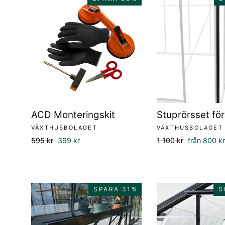
ACD Monteringskit
Stuprörsset fö
VÄXTHUSBOLAGET
VÄXTHUSBOLAGET
Ordinarie
Försäljningspris
Ordinarie
Försäljning
595 kr
399 kr
1 100 kr
från 800 kr
pris
pris
SPARA 31%
S