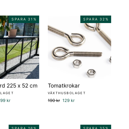
SPARA 31%
SPARA 32%
rd 225 x 52 cm
Tomatkrokar
OLAGET
VÄXTHUSBOLAGET
rsäljningspris
Ordinarie
Försäljningspris
799 kr
190 kr
129 kr
pris
SPARA 26%
SPARA 35%