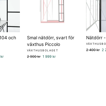
104 och
Smal nätdörr, svart för
Nätdörr 
växthus Piccolo
VÄXTHUSB
Ordinarie
Fö
2 400 kr
2 
VÄXTHUSBOLAGET
pris
gspris
Ordinarie
Försäljningspris
 kr
2 900 kr
1 999 kr
pris