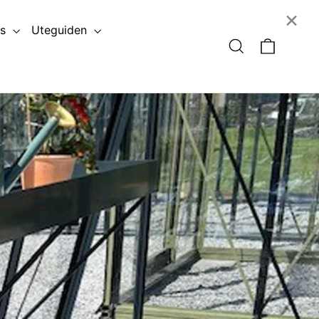
×
ss
Uteguiden
Vagn
Söka