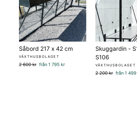
Såbord 217 x 42 cm
Skuggardin - S
S106
VÄXTHUSBOLAGET
Ordinarie
Försäljningspris
2 600 kr
från 1 795 kr
VÄXTHUSBOLAGET
pris
Ordinarie
Försäljnin
2 200 kr
från 1 499
pris