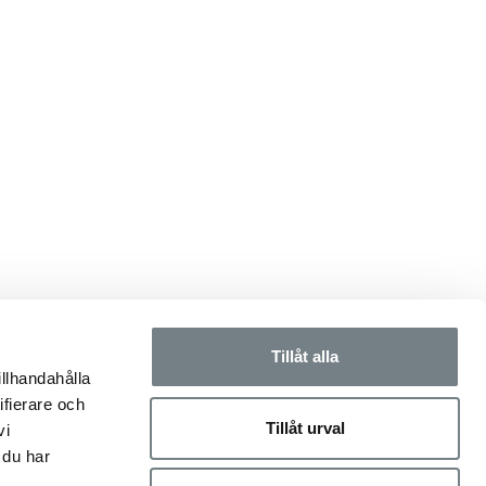
Tillåt alla
illhandahålla
ifierare och
Tillåt urval
vi
 du har