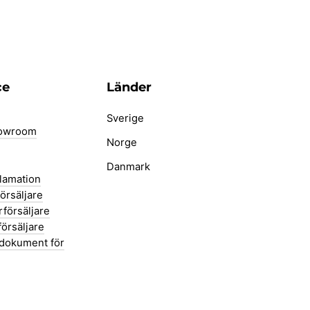
ce
Länder
Sverige
howroom
Norge
Danmark
klamation
försäljare
rförsäljare
örsäljare
dokument för