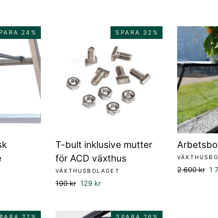
PARA 24%
SPARA 32%
sk
T-bult inklusive mutter
Arbetsbo
e
för ACD växthus
VÄXTHUSB
Ordinarie
Fö
2 600 kr
1 
VÄXTHUSBOLAGET
pris
ris
Ordinarie
Försäljningspris
190 kr
129 kr
pris
PARA 27%
SPARA 26%