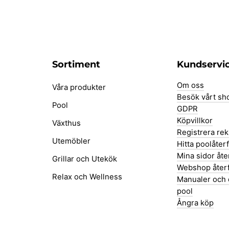
Sortiment
Kundservi
Om oss
Våra produkter
Besök vårt s
Pool
GDPR
Köpvillkor
Växthus
Registrera re
Utemöbler
Hitta poolåter
Mina sidor åte
Grillar och Utekök
Webshop återf
Relax och Wellness
Manualer och 
pool
Ångra köp