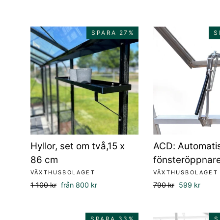
SPARA 27%
S
Hyllor, set om två,15 x
ACD: Automati
86 cm
fönsteröppnar
VÄXTHUSBOLAGET
VÄXTHUSBOLAGET
Ordinarie
Försäljningspris
Ordinarie
Försäljningsp
1 100 kr
från 800 kr
790 kr
599 kr
pris
pris
SPARA 33%
S