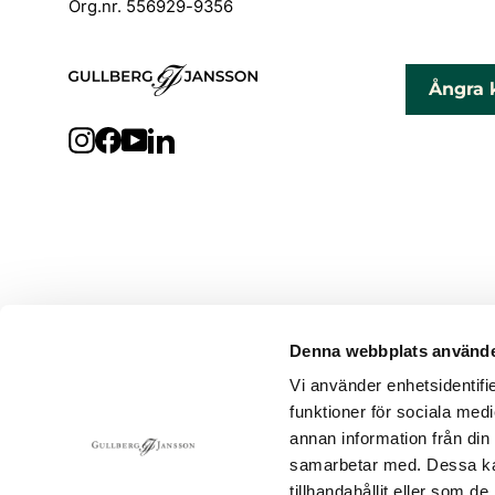
Org.nr. 556929-9356
Ångra 
Instagram
Facebook
YouTube
LinkedIn
Denna webbplats använde
Vi använder enhetsidentifie
funktioner för sociala medi
annan information från din
samarbetar med. Dessa kan
tillhandahållit eller som d