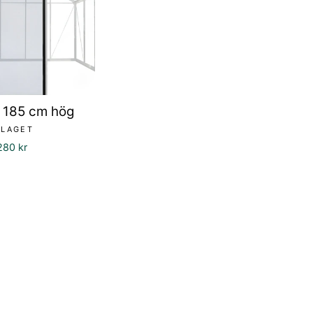
- 185 cm hög
OLAGET
rsäljningspris
280 kr