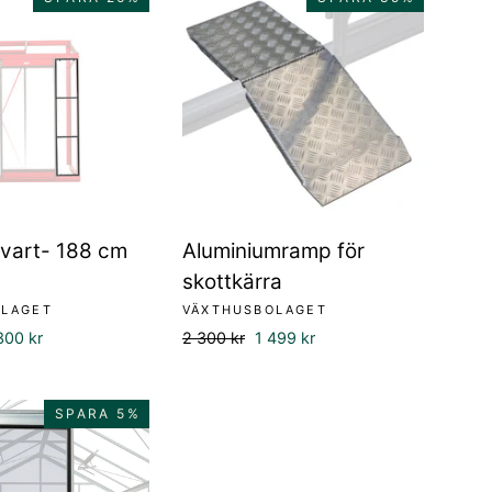
svart- 188 cm
Aluminiumramp för
skottkärra
OLAGET
VÄXTHUSBOLAGET
rsäljningspris
Ordinarie
Försäljningspris
300 kr
2 300 kr
1 499 kr
pris
SPARA 5%