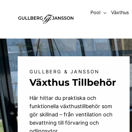
Hoppa
till
Pool
Växthus
innehållet
GULLBERG & JANSSON
Växthus Tillbehör
Här hittar du praktiska och
funktionella växthustillbehör som
gör skillnad – från ventilation och
bevattning till förvaring och
odlingsytor.