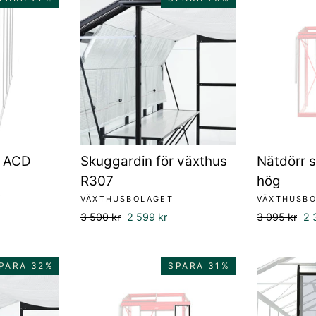
r ACD
Skuggardin för växthus
Nätdörr 
R307
hög
spris
VÄXTHUSBOLAGET
VÄXTHUSB
Ordinarie
Försäljningspris
Ordinarie
Fö
3 500 kr
2 599 kr
3 095 kr
2 
pris
pris
PARA 32%
SPARA 31%