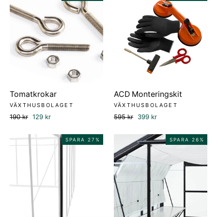
Tomatkrokar
ACD Monteringskit
VÄXTHUSBOLAGET
VÄXTHUSBOLAGET
Ordinarie
Försäljningspris
Ordinarie
Försäljningspris
190 kr
129 kr
595 kr
399 kr
pris
pris
SPARA 27%
SPARA 26%