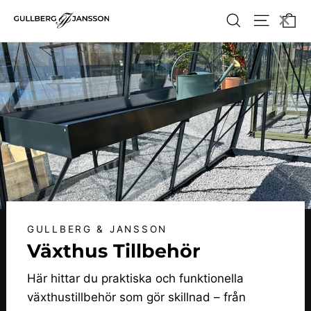
Hoppa
×
Va
Söka
Webbpla
till
innehållet
GULLBERG & JANSSON
Växthus Tillbehör
Här hittar du praktiska och funktionella
växthustillbehör som gör skillnad – från