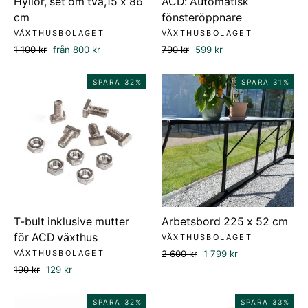
Hyllor, set om två,15 x 86
ACD: Automatisk
cm
fönsteröppnare
VÄXTHUSBOLAGET
VÄXTHUSBOLAGET
Ordinarie
Försäljningspris
Ordinarie
Försäljningspris
1 100 kr
från 800 kr
790 kr
599 kr
pris
pris
SPARA 32%
SPARA 31%
T-bult inklusive mutter
Arbetsbord 225 x 52 cm
för ACD växthus
VÄXTHUSBOLAGET
Ordinarie
Försäljningspris
VÄXTHUSBOLAGET
2 600 kr
1 799 kr
pris
Ordinarie
Försäljningspris
190 kr
129 kr
pris
SPARA 32%
SPARA 33%