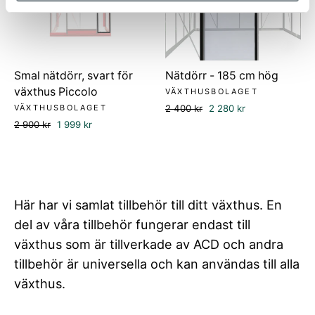
Smal nätdörr, svart för
Nätdörr - 185 cm hög
växthus Piccolo
VÄXTHUSBOLAGET
Ordinarie
Försäljningspris
VÄXTHUSBOLAGET
2 400 kr
2 280 kr
pris
Ordinarie
Försäljningspris
2 900 kr
1 999 kr
pris
Här har vi samlat tillbehör till ditt växthus. En
del av våra tillbehör fungerar endast till
växthus som är tillverkade av ACD och andra
tillbehör är universella och kan användas till alla
växthus.