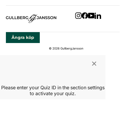
Instagram
Facebook
YouTube
LinkedIn
Ångra köp
© 2026 GullbergJansson
×