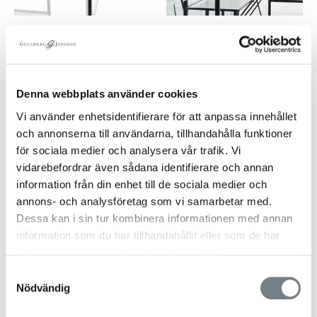
Stuprörsset för ACD
Skuggardin för växthus
R307
VÄXTHUSBOLAGET
Ordinarie
Försäljningspris
1 100 kr
från 800 kr
VÄXTHUSBOLAGET
pris
Ordinarie
Försäljningspris
3 500 kr
2 599 kr
pris
Denna webbplats använder cookies
SPARA 26%
SPARA 35%
Vi använder enhetsidentifierare för att anpassa innehållet
och annonserna till användarna, tillhandahålla funktioner
för sociala medier och analysera vår trafik. Vi
vidarebefordrar även sådana identifierare och annan
information från din enhet till de sociala medier och
annons- och analysföretag som vi samarbetar med.
Dessa kan i sin tur kombinera informationen med annan
information som du har tillhandahållit eller som de har
samlat in när du har använt deras tjänster.
Nätdörr svart- 188 cm
Aluminiumramp för
hög
skottkärra
Samtyckesval
Nödvändig
VÄXTHUSBOLAGET
VÄXTHUSBOLAGET
Ordinarie
Försäljningspris
Ordinarie
Försäljningspris
3 095 kr
2 300 kr
2 300 kr
1 499 kr