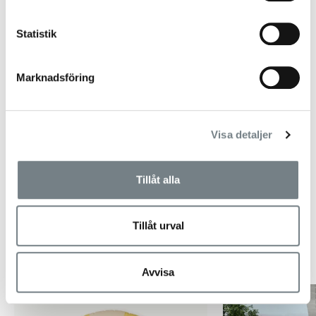
Statistik
Marknadsföring
Visa detaljer
Växthus Helene 15,8 m2
VÄXTHUSBOLAGET
Ordinarie
Försäljningspris
99 900 kr
49 950 kr
Tillåt alla
pris
Tillåt urval
Populära produkter
Avvisa