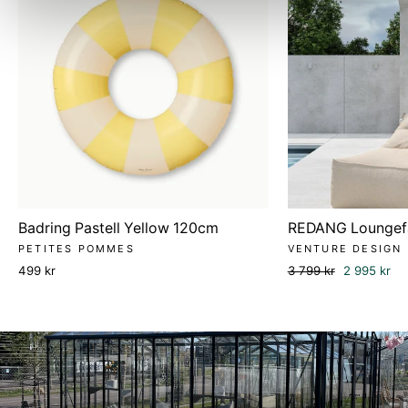
Badring Pastell Yellow 120cm
REDANG Loungefå
PETITES POMMES
VENTURE DESIGN
Ordinarie
Försäljning
499 kr
3 799 kr
2 995 kr
pris