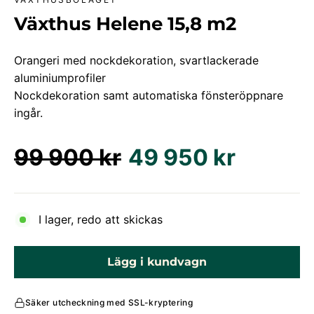
Växthus Helene 15,8 m2
Orangeri med nockdekoration, svartlackerade
aluminiumprofiler
Nockdekoration samt automatiska fönsteröppnare
ingår.
Ordinarie
Försäljningspris
99 900 kr
49 950 kr
pris
I lager, redo att skickas
Lägg i kundvagn
Säker utcheckning med SSL-kryptering