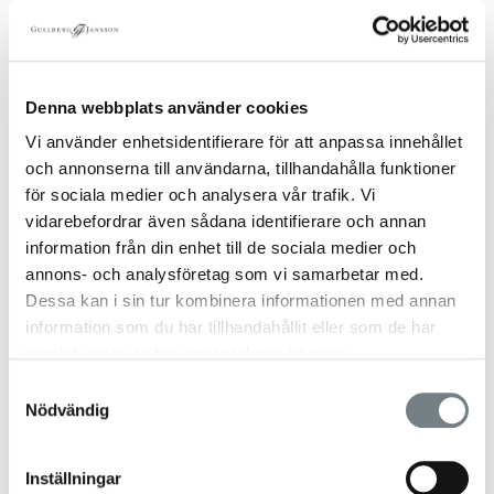
Helene är ett generöst och vackert T-format
orangeri, perfekt för umgänge. Klassisk
nockdekoration ingår. Njut av lite kyligare vår- eller
sensommarkvällar. Självklart går det även bra att
Denna webbplats använder cookies
odla i. Kanske en kombination? Nockdekoration och
Vi använder enhetsidentifierare för att anpassa innehållet
automatiska fönsteröppnare ingår. Liksom övriga
och annonserna till användarna, tillhandahålla funktioner
växthus är detta helt tillverkat i Belgien.
för sociala medier och analysera vår trafik. Vi
vidarebefordrar även sådana identifierare och annan
information från din enhet till de sociala medier och
Teknisk specifikation
annons- och analysföretag som vi samarbetar med.
Dessa kan i sin tur kombinera informationen med annan
information som du har tillhandahållit eller som de har
Relaterade produkter
samlat in när du har använt deras tjänster.
Samtyckesval
SPARA 50%
Nödvändig
Inställningar