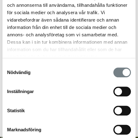
och annonserna till användarna, tillhandahålla funktioner
för sociala medier och analysera vår trafik. Vi
Vilket växthus ska du
vidarebefordrar även sådana identifierare och annan
välja?
information från din enhet till de sociala medier och
annons- och analysföretag som vi samarbetar med.
Försök tänka igenom helheten innan ditt köp.
Dessa kan i sin tur kombinera informationen med annan
Utgå från ditt behov och tänk efter hur du vill
information som du har tillhandahållit eller som de har
använda din lösning. Du kanske även vill leda en
samlat in när du har använt deras tjänster.
gång till växthuset eller anlägga odlingar runt
Samtyckesval
om.
Nödvändig
Ska det vara till för odling eller för att förlänga
utomhussäsongen, alltså en plats där vi kan
Inställningar
njuta i en mer skyddad miljö? Eller kanske det
ska vara ett ställe där både odling och sällskap
Statistik
kan kombineras? En odling för både vänskap,
vackert och ätbart.
Marknadsföring