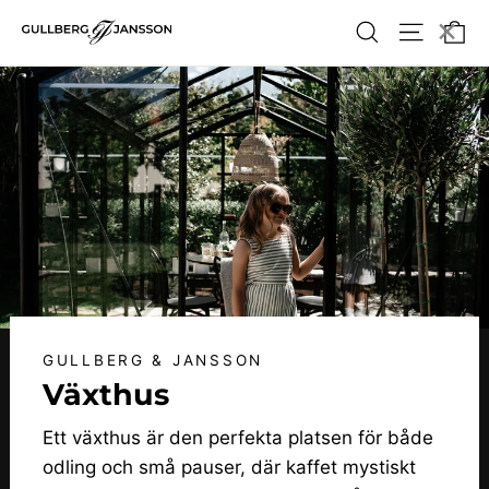
Hoppa
×
Va
Söka
Webbpla
till
innehållet
GULLBERG & JANSSON
Växthus
Ett växthus är den perfekta platsen för både
odling och små pauser, där kaffet mystiskt