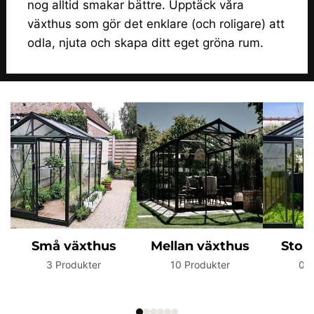
nog alltid smakar bättre. Upptäck våra
växthus som gör det enklare (och roligare) att
odla, njuta och skapa ditt eget gröna rum.
Små växthus
Mellan växthus
Stor
3 Produkter
10 Produkter
0 P