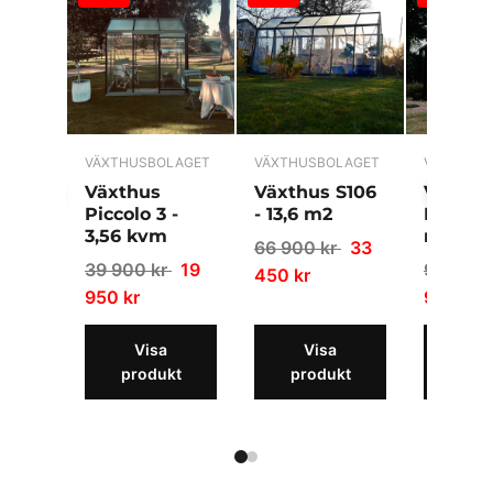
VÄXTHUSBOLAGET
VÄXTHUSBOLAGET
VÄXTHUS
Växthus
Växthus S106
Växthu
Piccolo 3 -
- 13,6 m2
Helene 
3,56 kvm
m2
66 900 kr
33
39 900 kr
19
99 900 
450 kr
950 kr
950 kr
Visa
Visa
Vi
produkt
produkt
pro