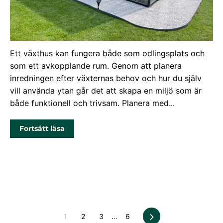
Inreda växthus: Så skapar du en
inspirerande odlingsmiljö
Ett växthus kan fungera både som odlingsplats och
som ett avkopplande rum. Genom att planera
inredningen efter växternas behov och hur du själv
vill använda ytan går det att skapa en miljö som är
både funktionell och trivsam. Planera med...
Fortsätt läsa
Nästa
1
2
3
…
6