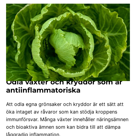
Odla växter och kryddor som är
antiinflammatoriska
Att odla egna grönsaker och kryddor är ett sätt att
öka intaget av råvaror som kan stödja kroppens
immunförsvar. Många växter innehåller näringsämnen
och bioaktiva ämnen som kan bidra till att dämpa
låggradig inflammation.