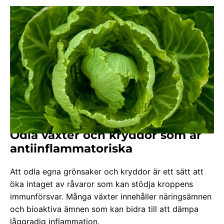
Odla växter och kryddor som är
antiinflammatoriska
Att odla egna grönsaker och kryddor är ett sätt att
öka intaget av råvaror som kan stödja kroppens
immunförsvar. Många växter innehåller näringsämnen
och bioaktiva ämnen som kan bidra till att dämpa
låggradig inflammation.