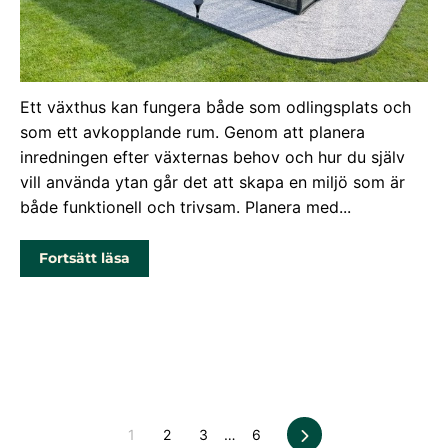
Inreda växthus: Så skapar du en
inspirerande odlingsmiljö
Ett växthus kan fungera både som odlingsplats och
som ett avkopplande rum. Genom att planera
inredningen efter växternas behov och hur du själv
vill använda ytan går det att skapa en miljö som är
både funktionell och trivsam. Planera med...
Fortsätt läsa
Nästa
1
2
3
…
6