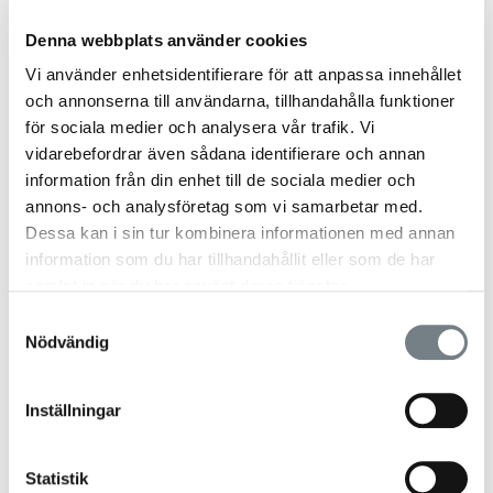
Denna webbplats använder cookies
Vi använder enhetsidentifierare för att anpassa innehållet
och annonserna till användarna, tillhandahålla funktioner
för sociala medier och analysera vår trafik. Vi
vidarebefordrar även sådana identifierare och annan
information från din enhet till de sociala medier och
Växthusblommor: Skapa en
annons- och analysföretag som vi samarbetar med.
färgsprakande oas
Dessa kan i sin tur kombinera informationen med annan
information som du har tillhandahållit eller som de har
Att odla exotiska blommor i växthus gör det möjligt
samlat in när du har använt deras tjänster.
att skapa en varm och skyddad miljö även i nordiskt
Samtyckesval
klimat. Med rätt skötsel kan många tropiska arter
Nödvändig
trivas året runt.
Inställningar
Fortsätt läsa
Statistik